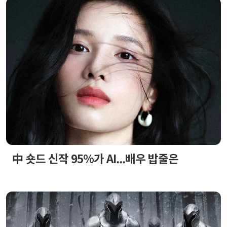
中 숏드 신작 95%가 AI...배우 밥줄은