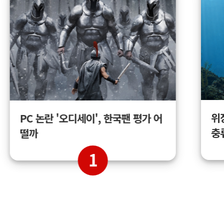
위
PC 논란 '오디세이', 한국팬 평가 어
충
떨까
1