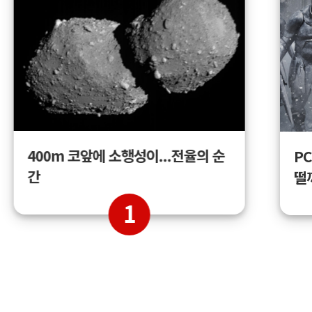
400m 코앞에 소행성이...전율의 순
PC
간
떨
1