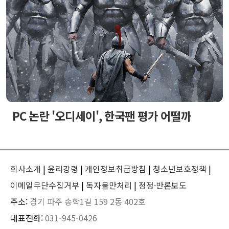
PC 논란 '오디세이', 한국팬 평가 어떨까
회사소개
|
윤리강령
|
개인정보취급방침
|
청소년보호정책
|
이메일무단수집거부
|
독자불만처리
|
정정·반론보도
주소:
경기 파주 송학1길 159 2동 402호
대표전화:
031-945-0426