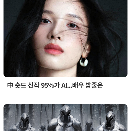
中 숏드 신작 95%가 AI...배우 밥줄은