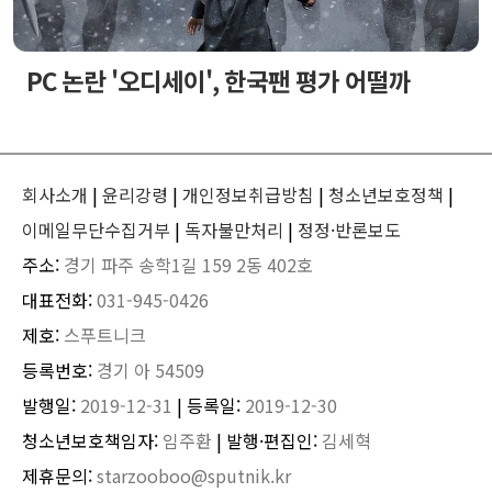
PC 논란 '오디세이', 한국팬 평가 어떨까
회사소개
|
윤리강령
|
개인정보취급방침
|
청소년보호정책
|
이메일무단수집거부
|
독자불만처리
|
정정·반론보도
주소:
경기 파주 송학1길 159 2동 402호
대표전화:
031-945-0426
제호:
스푸트니크
등록번호:
경기 아 54509
발행일:
2019-12-31
| 등록일:
2019-12-30
청소년보호책임자:
임주환
| 발행·편집인:
김세혁
제휴문의:
starzooboo@sputnik.kr