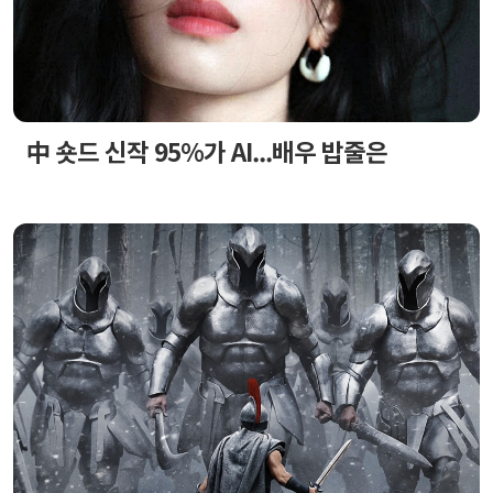
中 숏드 신작 95%가 AI...배우 밥줄은