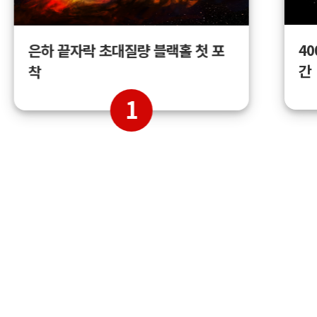
4
은하 끝자락 초대질량 블랙홀 첫 포
간
착
1