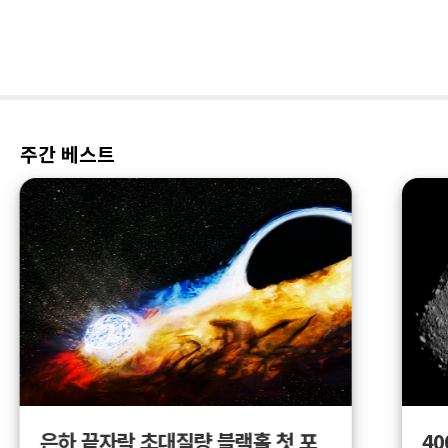
주간 베스트
4
은하 끝자락 초대질량 블랙홀 첫 포