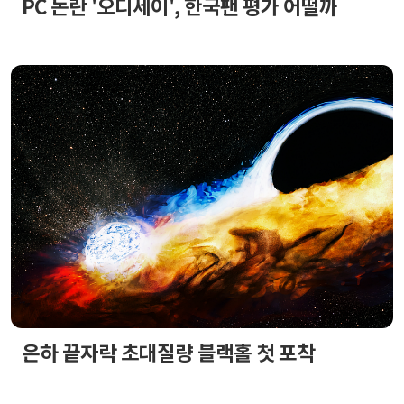
PC 논란 '오디세이', 한국팬 평가 어떨까
은하 끝자락 초대질량 블랙홀 첫 포착