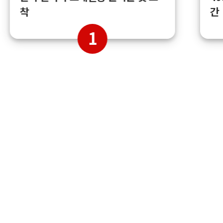
간
착
1