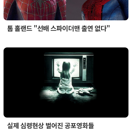
톰 홀랜드 "선배 스파이더맨 출연 없다"
실제 심령현상 벌어진 공포영화들