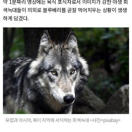
약 1분짜리 영상에는 육식 포식자로서 이미지가 강한 야생 회
색늑대들이 의외로 블루베리를 곧잘 먹어치우는 상황이 생생
하게 담겼다.
유럽과 아시아, 북미 지역에 서식하는 회색늑대 <사진=pixabay>