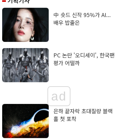
기획기사
中 숏드 신작 95%가 AI...
배우 밥줄은
PC 논란 '오디세이', 한국팬
평가 어떨까
ad
은하 끝자락 초대질량 블랙
홀 첫 포착