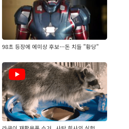
98초 등장에 에미상 후보…돈 치들 "황당"
라쿤이 재활용품 수거...사탕 회사의 실험