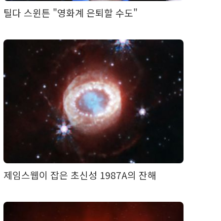
틸다 스윈튼 "영화계 은퇴할 수도"
제임스웹이 잡은 초신성 1987A의 잔해