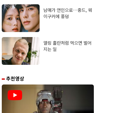
남매가 연인으로…중드, 웨
이구커에 풍덩
엘링 홀란처럼 먹으면 벌어
지는 일
추천영상