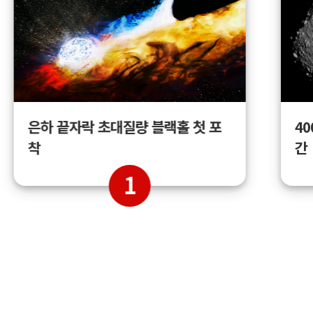
4
은하 끝자락 초대질량 블랙홀 첫 포
간
착
1