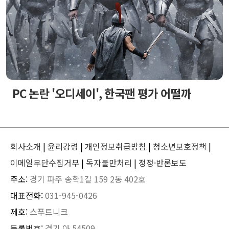
PC 논란 '오디세이', 한국팬 평가 어떨까
회사소개
|
윤리강령
|
개인정보취급방침
|
청소년보호정책
|
이메일무단수집거부
|
독자불만처리
|
정정·반론보도
주소:
경기 파주 송학1길 159 2동 402호
대표전화:
031-945-0426
제호:
스푸트니크
등록번호:
경기 아 54509