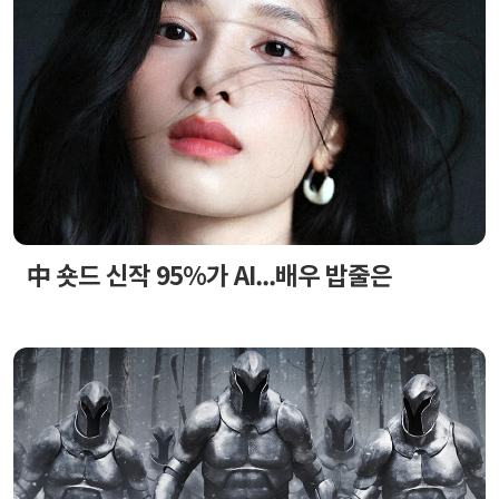
中 숏드 신작 95%가 AI...배우 밥줄은