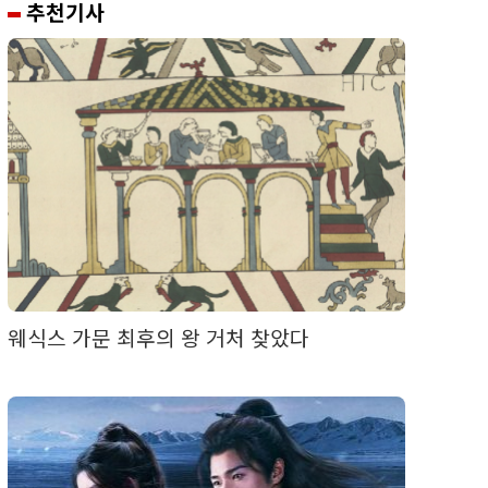
추천기사
웨식스 가문 최후의 왕 거처 찾았다