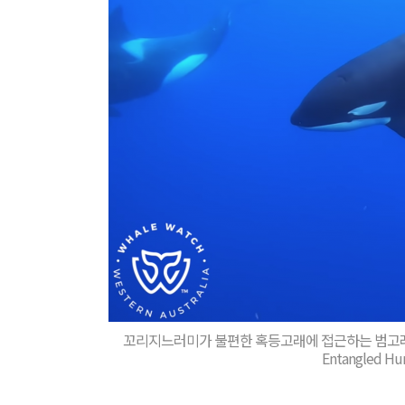
꼬리지느러미가 불편한 혹등고래에 접근하는 범고래들 <
Entangled H