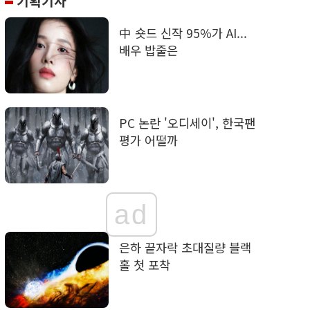
기획기사
中 숏드 신작 95%가 AI...
배우 밥줄은
PC 논란 '오디세이', 한국팬
평가 어떨까
ad
은하 끝자락 초대질량 블랙
홀 첫 포착