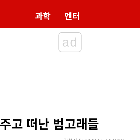
과학
엔터
ad
주고 떠난 범고래들