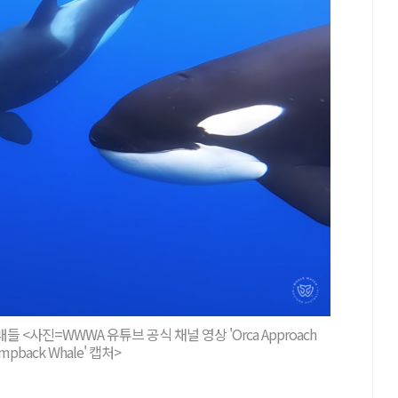
사진=WWWA 유튜브 공식 채널 영상 'Orca Approach
umpback Whale' 캡처>