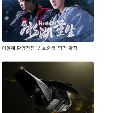
이윤예·황양전첨 '빙호중생' 망작 확정