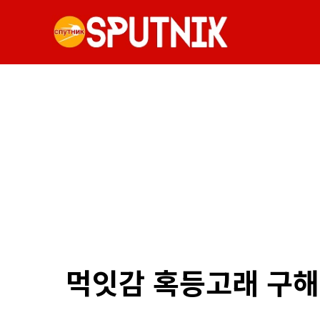
먹잇감 혹등고래 구해