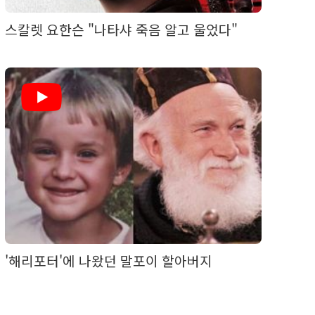
스칼렛 요한슨 "나타샤 죽음 알고 울었다"
'해리포터'에 나왔던 말포이 할아버지