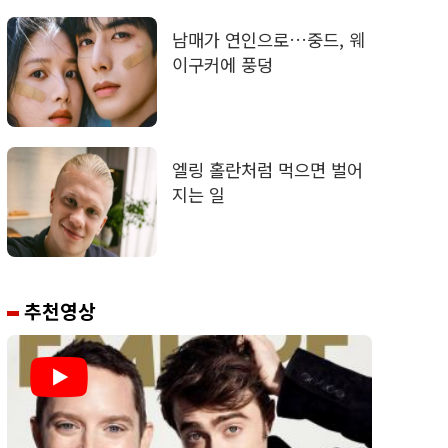
남매가 연인으로…중드, 웨
이구커에 풍덩
엘링 홀란처럼 먹으면 벌어
지는 일
추천영상