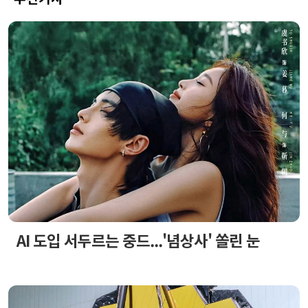
AI 도입 서두르는 중드...'념상사' 쏠린 눈