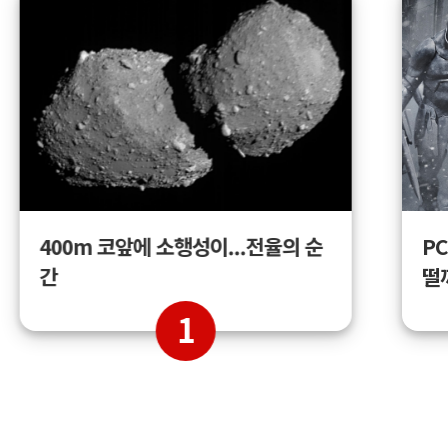
400m 코앞에 소행성이...전율의 순
PC
간
떨
1