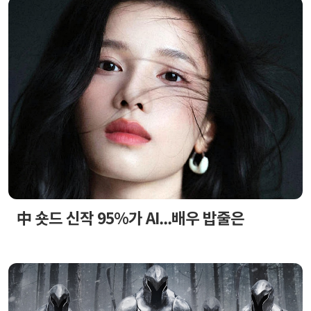
中 숏드 신작 95%가 AI...배우 밥줄은