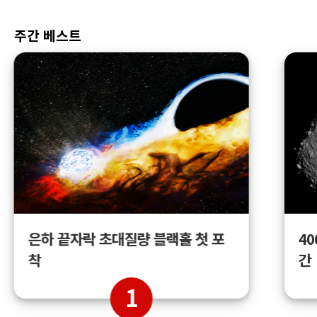
주간 베스트
4
은하 끝자락 초대질량 블랙홀 첫 포
간
착
1