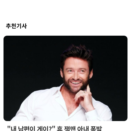
추천기사
"내 남편이 게이?" 휴 잭맨 아내 폭발