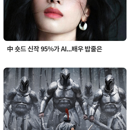
中 숏드 신작 95%가 AI...배우 밥줄은