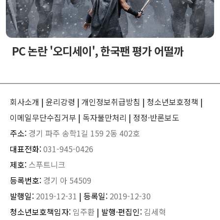
PC 논란 '오디세이', 한국팬 평가 어떨까
회사소개
|
윤리강령
|
개인정보취급방침
|
청소년보호정책
|
이메일무단수집거부
|
독자불만처리
|
정정·반론보도
주소:
경기 파주 송학1길 159 2동 402호
대표전화:
031-945-0426
제호:
스푸트니크
등록번호:
경기 아 54509
발행일:
2019-12-31
| 등록일:
2019-12-30
청소년보호책임자:
임주환
| 발행·편집인:
김세혁