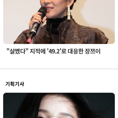
"살쪘다" 지적에 '49.2'로 대응한 장쯔이
기획기사