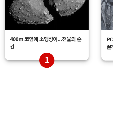
400m 코앞에 소행성이...전율의 순
PC
간
떨
1