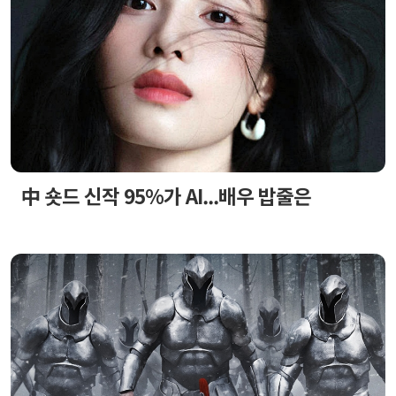
中 숏드 신작 95%가 AI...배우 밥줄은