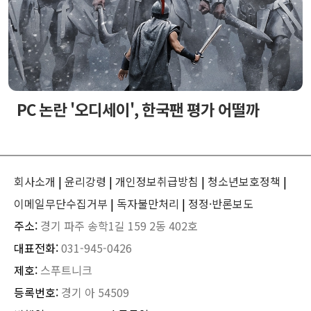
PC 논란 '오디세이', 한국팬 평가 어떨까
회사소개
|
윤리강령
|
개인정보취급방침
|
청소년보호정책
|
이메일무단수집거부
|
독자불만처리
|
정정·반론보도
주소:
경기 파주 송학1길 159 2동 402호
대표전화:
031-945-0426
제호:
스푸트니크
등록번호:
경기 아 54509