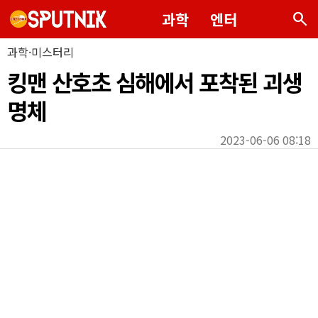
search
과학
엔터
과학·미스터리
킹맨 산호초 심해에서 포착된 괴생
명체
2023-06-06 08:18