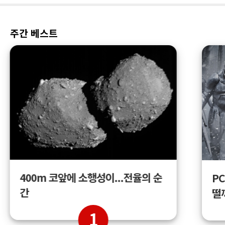
주간 베스트
400m 코앞에 소행성이...전율의 순
PC
간
떨
1