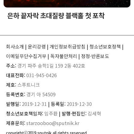
은하 끝자락 초대질량 블랙홀 첫 포착
회사소개
|
윤리강령
|
개인정보취급방침
|
청소년보호정책
|
이메일무단수집거부
|
독자불만처리
|
정정·반론보도
주소:
경기 파주 송학1길 159 2동 402호
대표전화:
031-945-0426
제호:
스푸트니크
등록번호:
경기 아 54509
발행일:
2019-12-31
| 등록일:
2019-12-30
청소년보호책임자:
임주환
| 발행·편집인:
김세혁
제휴문의:
starzooboo@sputnik.kr
copyrightⓒ2019 sputnik all rights reserved