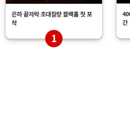
4
은하 끝자락 초대질량 블랙홀 첫 포
간
착
1