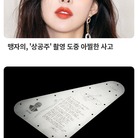
맹자의, '상공주' 촬영 도중 아찔한 사고