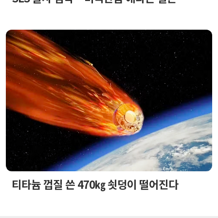
티타늄 껍질 쓴 470㎏ 쇳덩이 떨어진다