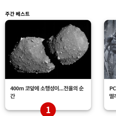
주간 베스트
400m 코앞에 소행성이...전율의 순
PC
간
떨
1