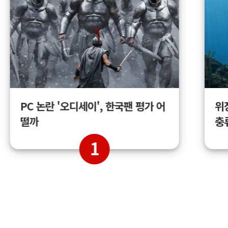
위
PC 논란 '오디세이', 한국팬 평가 어
충
떨까
1