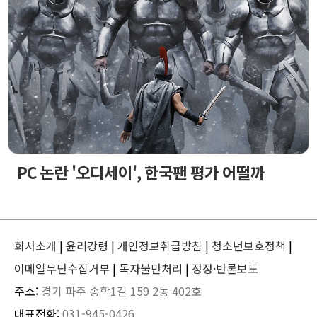
PC 논란 '오디세이', 한국팬 평가 어떨까
회사소개
|
윤리강령
|
개인정보취급방침
|
청소년보호정책
|
이메일무단수집거부
|
독자불만처리
|
정정·반론보도
주소:
경기 파주 송학1길 159 2동 402호
대표전화:
031-945-0426