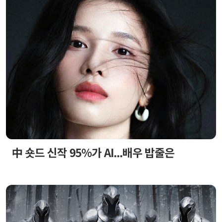
中 숏드 신작 95%가 AI...배우 밥줄은