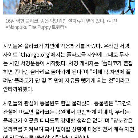
16일 찍힌 플라코. 좋은 먹잇감인 설치류가 옆에 있다. <사진
=Manpuku The Puppy 트위터>
시민들은 플라코가 자연에 적응하기를 바랐다. 온라인 서명
사이트 'Change.org'에서는 플라코를 자연에 그대로 두자
는 시민 서명운동이 시작됐다. 서명 게시자는 "플라코가 붙잡
히면 좁다란 울타리로 돌아가게 된다"며 "이제 막 자연에 풀
려난 플라코가 단 몇 주 만에 자유를 뺏기게 되는 것"이라고
안타까워했다.
시민들의 관심에 동물원도 한발 물러섰다. 동물원은 "그간의
관찰에 따르면 플라코는 공원에서 편안하게 지내며, 우리는
플라코가 이곳을 떠나도록 강제할 생각은 없다"며 "당분간은
플라코를 지켜보며 혹시 벌어질 상황에 대응하면서 계속 자연
에 적응하도록 배려할 것"이라고 전했다.