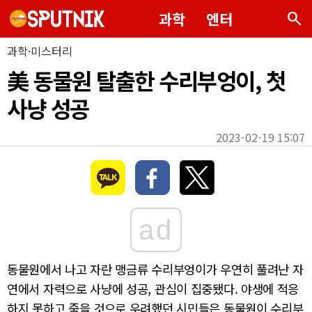
search
과학
엔터
과학·미스터리
美 동물원 탈출한 수리부엉이, 첫
사냥 성공
2023-02-19 15:07
ad
동물원에서 나고 자란 맹금류 수리부엉이가 우연히 풀려난 자
연에서 자력으로 사냥에 성공, 관심이 집중됐다. 야생에 적응
하지 못하고 죽을 것으로 우려했던 시민들은 동물원이 수리부