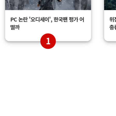
위
PC 논란 '오디세이', 한국팬 평가 어
충
떨까
1