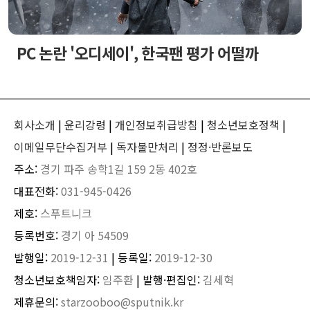
PC 논란 '오디세이', 한국팬 평가 어떨까
회사소개
|
윤리강령
|
개인정보취급방침
|
청소년보호정책
|
이메일무단수집거부
|
독자불만처리
|
정정·반론보도
주소:
경기 파주 송학1길 159 2동 402호
대표전화:
031-945-0426
제호:
스푸트니크
등록번호:
경기 아 54509
발행일:
2019-12-31
| 등록일:
2019-12-30
청소년보호책임자:
임주환
| 발행·편집인:
김세혁
제휴문의:
starzooboo@sputnik.kr