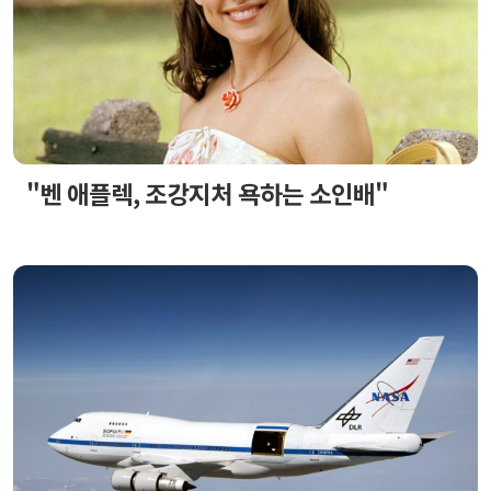
"벤 애플렉, 조강지처 욕하는 소인배"