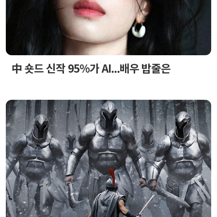
中 숏드 신작 95%가 AI...배우 밥줄은