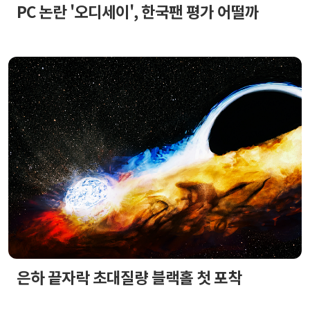
PC 논란 '오디세이', 한국팬 평가 어떨까
은하 끝자락 초대질량 블랙홀 첫 포착