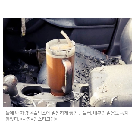
불에 탄 차량 콘솔박스에 멀쩡하게 놓인 텀블러. 내부의 얼음도 녹지
않았다. <사진=인스타그램>