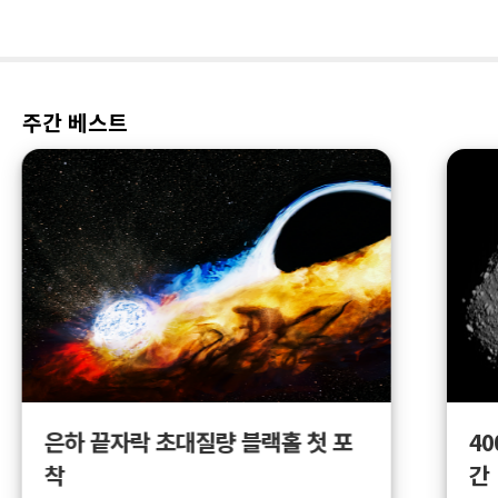
주간 베스트
4
은하 끝자락 초대질량 블랙홀 첫 포
간
착