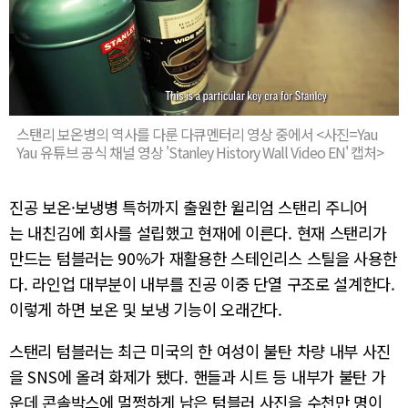
스탠리 보온병의 역사를 다룬 다큐멘터리 영상 중에서 <사진=Yau
Yau 유튜브 공식 채널 영상 'Stanley History Wall Video EN' 캡처>
진공 보온·보냉병 특허까지 출원한 윌리엄 스탠리 주니어
는 내친김에 회사를 설립했고 현재에 이른다. 현재 스탠리가
만드는 텀블러는 90%가 재활용한 스테인리스 스틸을 사용한
다. 라인업 대부분이 내부를 진공 이중 단열 구조로 설계한다.
이렇게 하면 보온 및 보냉 기능이 오래간다.
스탠리 텀블러는 최근 미국의 한 여성이 불탄 차량 내부 사진
을 SNS에 올려 화제가 됐다. 핸들과 시트 등 내부가 불탄 가
운데 콘솔박스에 멀쩡하게 남은 텀블러 사진을 수천만 명이