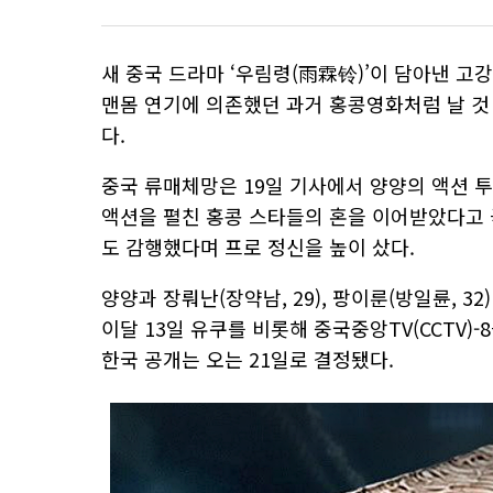
새 중국 드라마 ‘우림령(雨霖铃)’이 담아낸 고
맨몸 연기에 의존했던 과거 홍콩영화처럼 날 것
다.
중국 류매체망은 19일 기사에서 양양의 액션 투
액션을 펼친 홍콩 스타들의 혼을 이어받았다고 
도 감행했다며 프로 정신을 높이 샀다.
양양과 장뤄난(장약남, 29), 팡이룬(방일륜, 3
이달 13일 유쿠를 비롯해 중국중앙TV(CCTV)-
한국 공개는 오는 21일로 결정됐다.