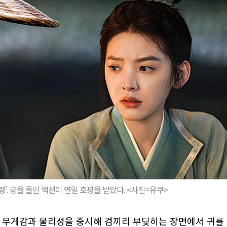
령'. 공을 들인 액션이 연일 호평을 받았다. <사진=유쿠>
체의 무게감과 물리성을 중시해 검끼리 부딪히는 장면에서 귀를