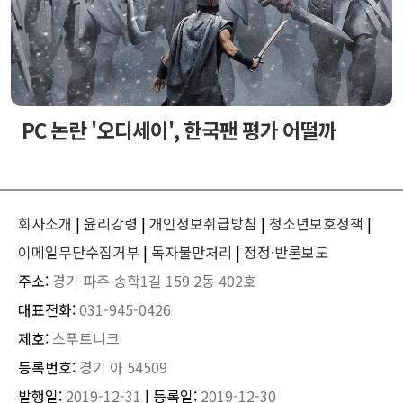
PC 논란 '오디세이', 한국팬 평가 어떨까
회사소개
|
윤리강령
|
개인정보취급방침
|
청소년보호정책
|
이메일무단수집거부
|
독자불만처리
|
정정·반론보도
주소:
경기 파주 송학1길 159 2동 402호
대표전화:
031-945-0426
제호:
스푸트니크
등록번호:
경기 아 54509
발행일:
2019-12-31
| 등록일:
2019-12-30