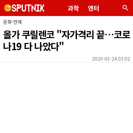
search
과학
엔터
문화·연예
올가 쿠릴렌코 "자가격리 끝…코로
나19 다 나았다"
2020-03-24 03:02