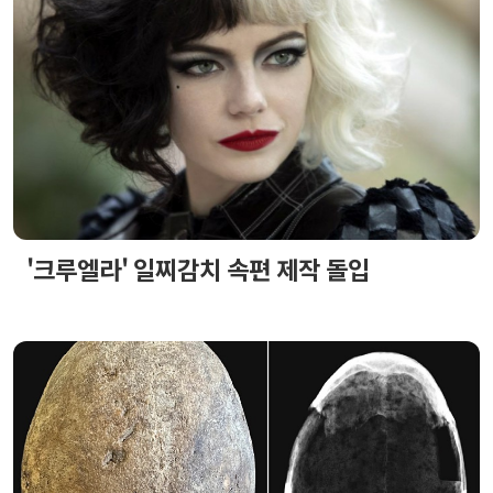
'크루엘라' 일찌감치 속편 제작 돌입