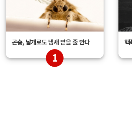
곤충, 날개로도 냄새 맡을 줄 안다
핵
1