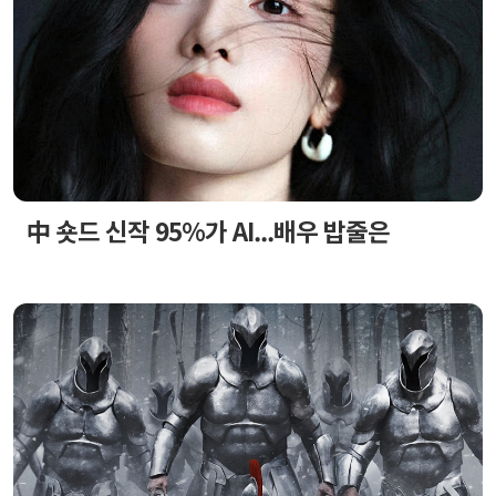
中 숏드 신작 95%가 AI...배우 밥줄은