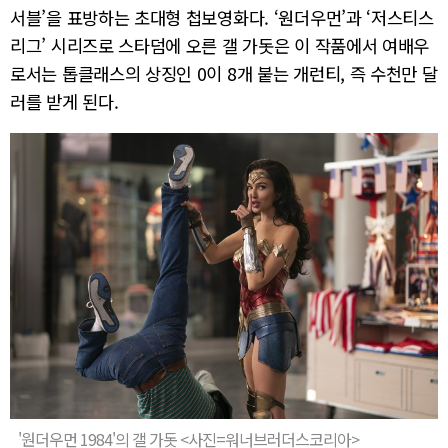
서블’을 표방하는 초대형 첩보영화다. ‘원더우먼’과 ‘저스티스
리그’ 시리즈로 스타덤에 오른 갤 가돗은 이 작품에서 여배우
로서는 톱클래스의 상징인 0이 8개 붙는 개런티, 즉 수천만 달
러를 받게 된다.
'원더우먼 1984'의 갤 가돗 <사진=워너브러더스코리아>