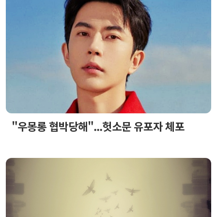
"우몽롱 협박당해"...헛소문 유포자 체포