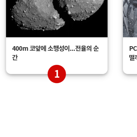
400m 코앞에 소행성이...전율의 순
PC
간
떨
1