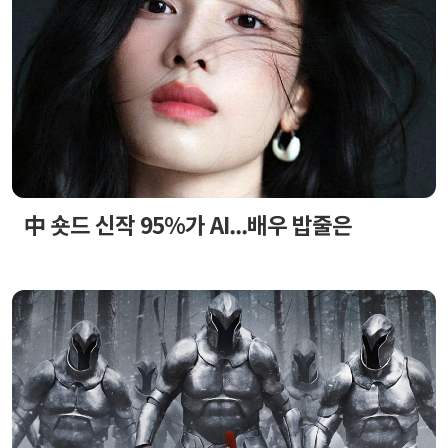
中 숏드 신작 95%가 AI...배우 밥줄은