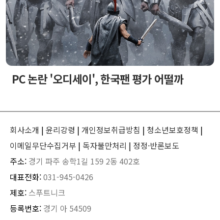
PC 논란 '오디세이', 한국팬 평가 어떨까
회사소개
|
윤리강령
|
개인정보취급방침
|
청소년보호정책
|
이메일무단수집거부
|
독자불만처리
|
정정·반론보도
주소:
경기 파주 송학1길 159 2동 402호
대표전화:
031-945-0426
제호:
스푸트니크
등록번호:
경기 아 54509