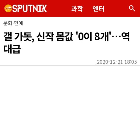
search
과학
엔터
문화·연예
갤 가돗, 신작 몸값 '0이 8개'…역
대급
2020-12-21 18:05