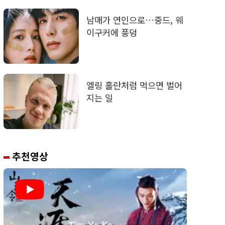
남매가 연인으로…중드, 웨
이구커에 풍덩
엘링 홀란처럼 먹으면 벌어
지는 일
추천영상