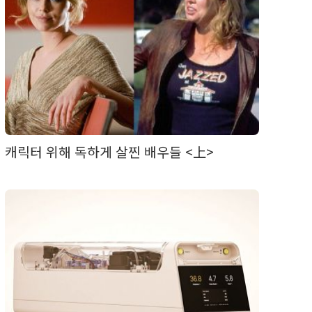
캐릭터 위해 독하게 살찐 배우들 <上>