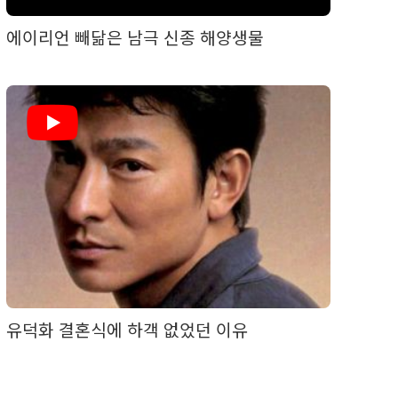
에이리언 빼닮은 남극 신종 해양생물
유덕화 결혼식에 하객 없었던 이유