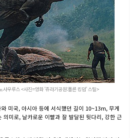
노사우루스 <사진=영화 '쥬라기공원:폴른 킹덤' 스틸>
와 미국, 아시아 등에 서식했던 길이 10~13m, 무게
는 의미로, 날카로운 이빨과 잘 발달된 뒷다리, 강한 근