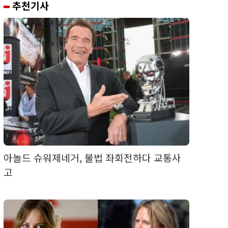
추천기사
아놀드 슈워제네거, 불법 좌회전하다 교통사
고