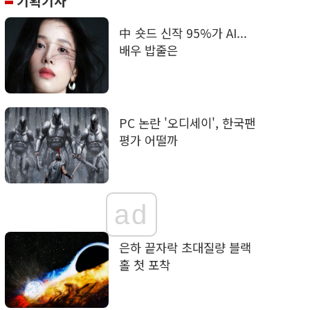
기획기사
中 숏드 신작 95%가 AI...
배우 밥줄은
PC 논란 '오디세이', 한국팬
평가 어떨까
ad
은하 끝자락 초대질량 블랙
홀 첫 포착