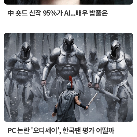
中 숏드 신작 95%가 AI...배우 밥줄은
PC 논란 '오디세이', 한국팬 평가 어떨까