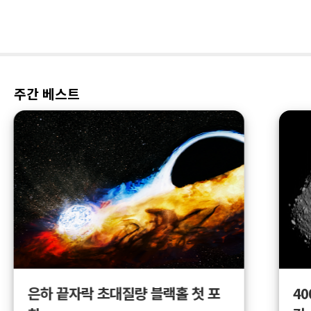
주간 베스트
4
은하 끝자락 초대질량 블랙홀 첫 포