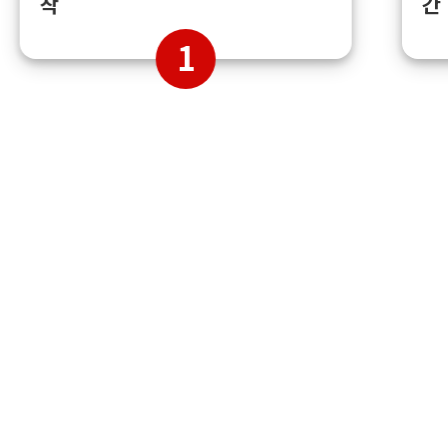
간
착
1