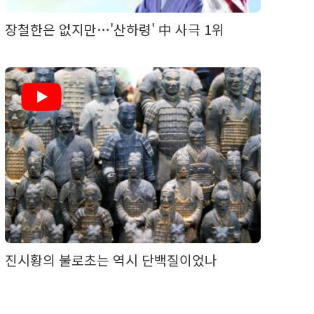
장철한은 없지만…'산하령' 中 사극 1위
진시황의 불로초는 역시 단백질이었나