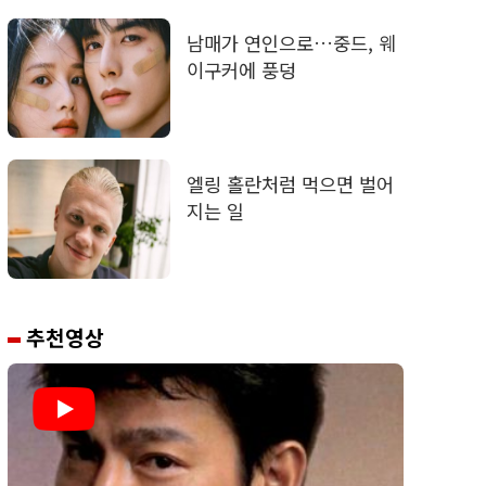
남매가 연인으로…중드, 웨
이구커에 풍덩
엘링 홀란처럼 먹으면 벌어
지는 일
추천영상