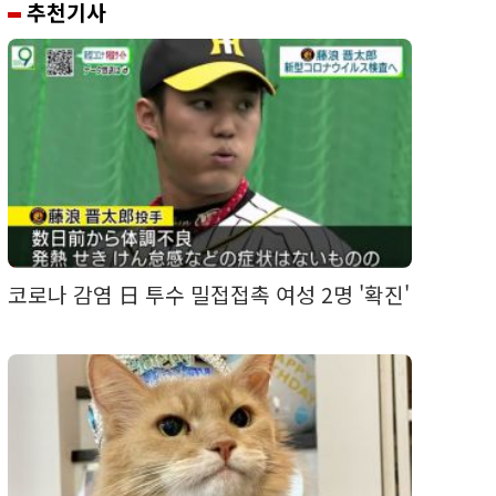
추천기사
코로나 감염 日 투수 밀접접촉 여성 2명 '확진'