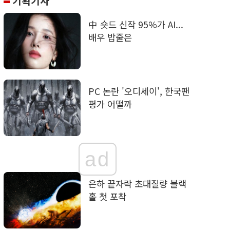
기획기사
中 숏드 신작 95%가 AI...
배우 밥줄은
PC 논란 '오디세이', 한국팬
평가 어떨까
ad
은하 끝자락 초대질량 블랙
홀 첫 포착