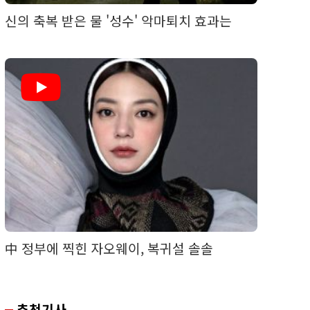
신의 축복 받은 물 '성수' 악마퇴치 효과는
中 정부에 찍힌 자오웨이, 복귀설 솔솔
추천기사