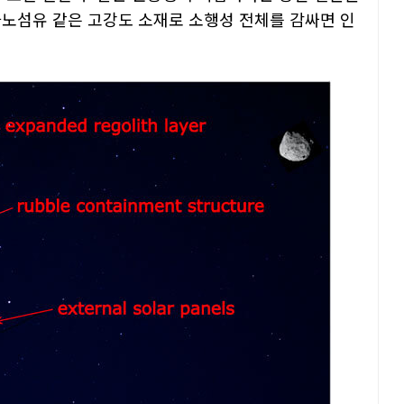
나노섬유 같은 고강도 소재로 소행성 전체를 감싸면 인