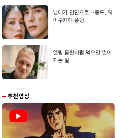
남매가 연인으로…중드, 웨
이구커에 풍덩
엘링 홀란처럼 먹으면 벌어
지는 일
추천영상