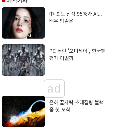
기획기사
中 숏드 신작 95%가 AI...
배우 밥줄은
PC 논란 '오디세이', 한국팬
평가 어떨까
ad
은하 끝자락 초대질량 블랙
홀 첫 포착