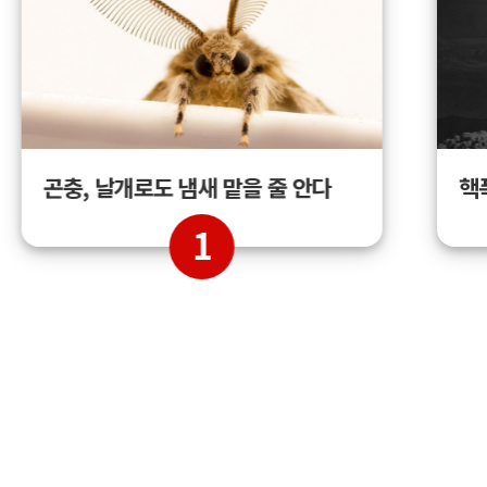
곤충, 날개로도 냄새 맡을 줄 안다
핵
1