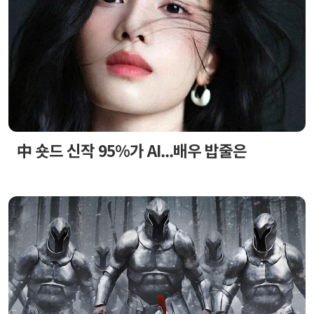
中 숏드 신작 95%가 AI...배우 밥줄은