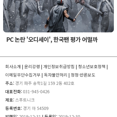
PC 논란 '오디세이', 한국팬 평가 어떨까
회사소개
|
윤리강령
|
개인정보취급방침
|
청소년보호정책
|
이메일무단수집거부
|
독자불만처리
|
정정·반론보도
주소:
경기 파주 송학1길 159 2동 402호
대표전화:
031-945-0426
제호:
스푸트니크
등록번호:
경기 아 54509
발행일:
2019-12-31
| 등록일:
2019-12-30