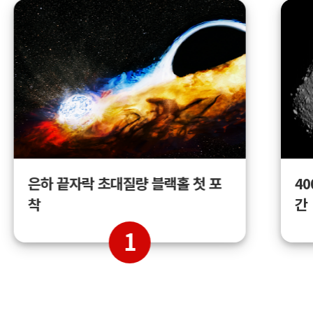
4
은하 끝자락 초대질량 블랙홀 첫 포
간
착
1