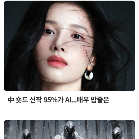
中 숏드 신작 95%가 AI...배우 밥줄은