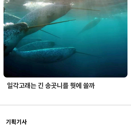
일각고래는 긴 송곳니를 뭣에 쓸까
기획기사