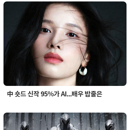
中 숏드 신작 95%가 AI...배우 밥줄은