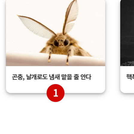
곤충, 날개로도 냄새 맡을 줄 안다
핵
1