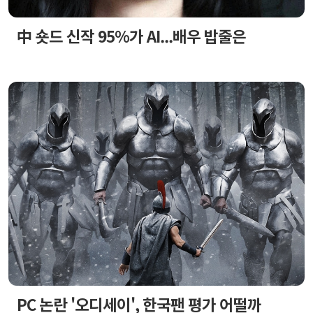
中 숏드 신작 95%가 AI...배우 밥줄은
PC 논란 '오디세이', 한국팬 평가 어떨까