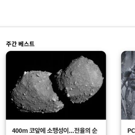
주간 베스트
400m 코앞에 소행성이...전율의 순
PC