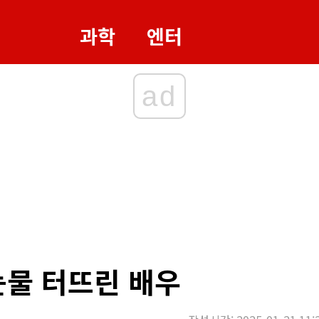
과학
엔터
ad
눈물 터뜨린 배우