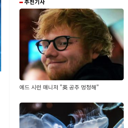
추천기사
에드 시런 매니저 "英 공주 멍청해"