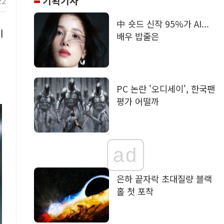
기획기사
22
中 숏드 신작 95%가 AI...
이
배우 밥줄은
PC 논란 '오디세이', 한국팬
평가 어떨까
ad
은하 끝자락 초대질량 블랙
홀 첫 포착