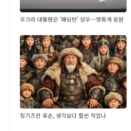
우크라 대통령은 '패딩턴' 성우…영화계 응원
칭기즈칸 후손, 생각보다 훨씬 적었나