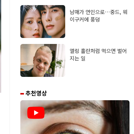
남매가 연인으로…중드, 웨
이구커에 풍덩
엘링 홀란처럼 먹으면 벌어
지는 일
추천영상