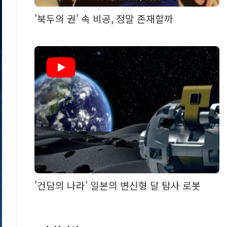
'북두의 권' 속 비공, 정말 존재할까
'건담의 나라' 일본의 변신형 달 탐사 로봇