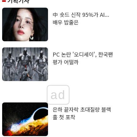
기획기사
中 숏드 신작 95%가 AI...
배우 밥줄은
PC 논란 '오디세이', 한국팬
평가 어떨까
ad
은하 끝자락 초대질량 블랙
홀 첫 포착