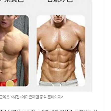
근육옷 <사진=아마존재팬 공식 홈페이지>