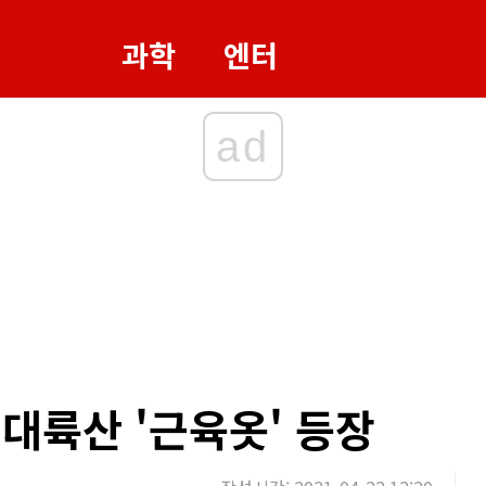
과학
엔터
ad
대륙산 '근육옷' 등장