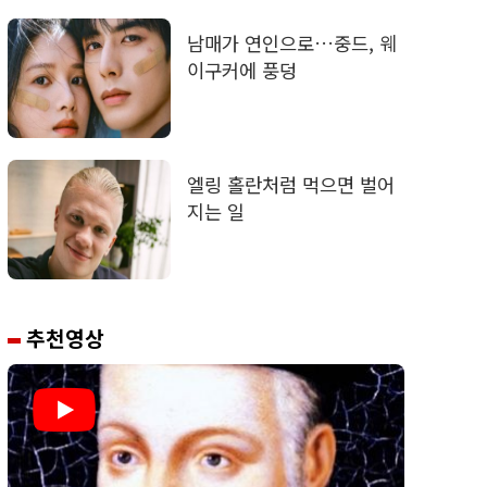
남매가 연인으로…중드, 웨
이구커에 풍덩
엘링 홀란처럼 먹으면 벌어
지는 일
추천영상