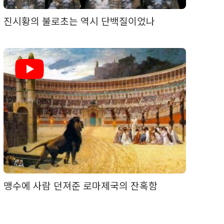
진시황의 불로초는 역시 단백질이었나
맹수에 사람 던져준 로마제국의 잔혹함