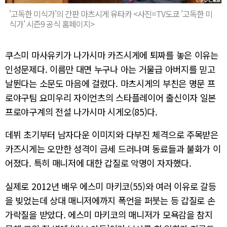
'고독한 미식가'의 간판 마츠시게 유타카 <사진=TV도쿄 '고독한 미
식가' 시즌9 공식 홈페이지>
쿠스미 마사유키가 나가시마 카즈시게에 퇴짜를 놓은 이유는
인성문제다. 이름만 대면 누구나 아는 거물급 아버지를 믿고
날뛴다는 소문도 마음에 걸렸다. 마츠시게의 부친은 명문 프
로야구팀 요미우리 자이언츠의 스타플레이어 출신이자 일본
프로야구계의 전설 나가시마 시게오(85)다.
데뷔 초기부터 남자다운 이미지와 다부진 체격으로 주목받은
카즈시게는 오만한 성격이 금세 드러나며 동료들과 불화가 이
어졌다. 특히 매니저에 대한 갑질로 악명이 자자했다.
실제로 2012년 배우 에스미 마키코(55)와 여러 이유로 갈등
을 빚었는데 상대 매니저에까지 폭언을 퍼붓는 등 갑질로 손
가락질을 받았다. 에스미 마키코의 매니저가 모욕감을 참지