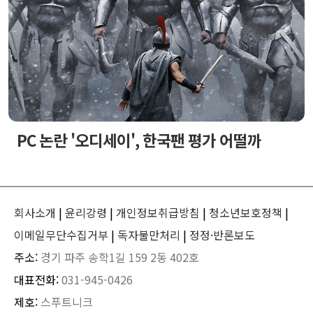
PC 논란 '오디세이', 한국팬 평가 어떨까
회사소개
|
윤리강령
|
개인정보취급방침
|
청소년보호정책
|
이메일무단수집거부
|
독자불만처리
|
정정·반론보도
주소:
경기 파주 송학1길 159 2동 402호
대표전화:
031-945-0426
제호:
스푸트니크