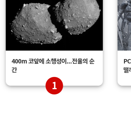
400m 코앞에 소행성이...전율의 순
PC
간
떨
1