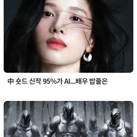
中 숏드 신작 95%가 AI...배우 밥줄은