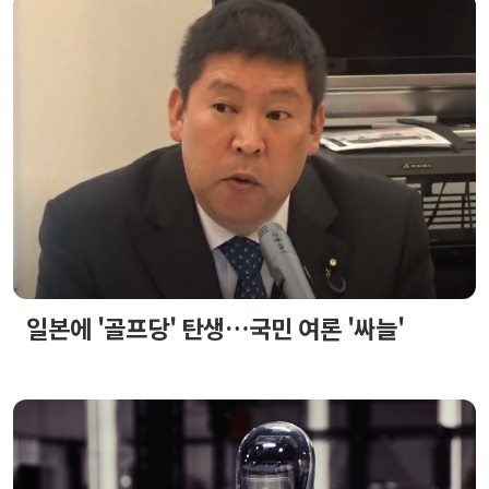
일본에 '골프당' 탄생…국민 여론 '싸늘'