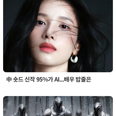
中 숏드 신작 95%가 AI...배우 밥줄은