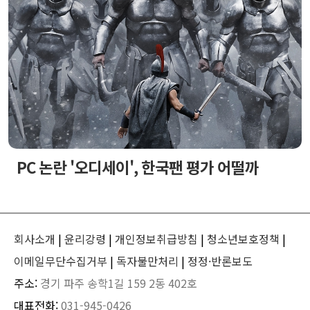
PC 논란 '오디세이', 한국팬 평가 어떨까
회사소개
|
윤리강령
|
개인정보취급방침
|
청소년보호정책
|
이메일무단수집거부
|
독자불만처리
|
정정·반론보도
주소:
경기 파주 송학1길 159 2동 402호
대표전화:
031-945-0426