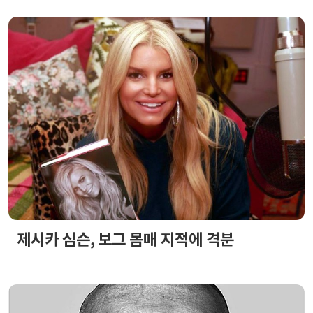
제시카 심슨, 보그 몸매 지적에 격분