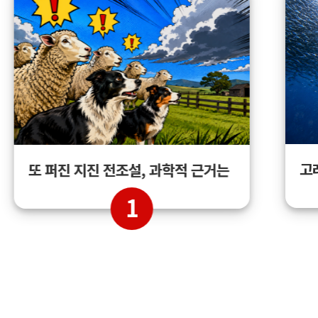
고
또 퍼진 지진 전조설, 과학적 근거는
1