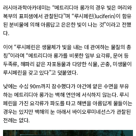
러시아과학아카데미는 “메트리디아 롱가의 경우 빛은 머리와
복부의 표피샘에서 관찰된다”며 “루시페린(luciferin)이 함유
된 분비물에 의해 아름답고 은은한 빛이 나는 것”이라고 전했
다.
이어 “루시페린은 생물체가 빛을 내는 데 관여하는 물질의 총
칭”이라며 “메트리디아 롱가를 비롯한 일부 요각류, 문어 등
두족류, 해파리 같은 자포동물과 다양한 식물, 곤충, 미생물이
루시페린을 갖고 있다”고 덧붙였다.
낮에는 수심 90m까지 잠수했다가 야간에 얕은 수면을 부유
하는 메트리디아 롱가는 백해 연안에 서식하지 않는다. 루시
페린을 가진 요각류가 파도를 타고 해변을 아름답게 물들이는
경우는 있지만 백해의 눈 아래서 바이오루미네선스가 관찰된
전례는 없다.