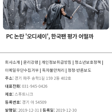
PC 논란 '오디세이', 한국팬 평가 어떨까
회사소개
|
윤리강령
|
개인정보취급방침
|
청소년보호정책
|
이메일무단수집거부
|
독자불만처리
|
정정·반론보도
주소:
경기 파주 송학1길 159 2동 402호
대표전화:
031-945-0426
제호:
스푸트니크
등록번호:
경기 아 54509
발행일:
2019-12-31
| 등록일:
2019-12-30