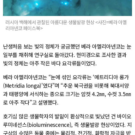
러시아 백해에서 관찰된 아름다운 생물발광 현상 <사진=베라 아멜
리아넨코 페이스북>
난생처음 보는 빛의 정체가 궁금했던 베라 아멜리아넨코는 눈
일부를 채취해 연구실로 돌아갔다. 현미경으로 조사한 결과
빛의 정체는 아주 작은 바다 요각류들이었다.
베라 아멜리아넨코는 “눈에 섞인 요각류는 ‘메트리디아 롱가
(Metridia longa)’였다”며 “추운 북극권을 비롯해 북대서양
과 태평양에 서식하는 종으로 크기는 암컷 4.2㎜, 수컷 3.5㎜
로 아주 작다”고 설명했다.
호기심 많은 생물학자의 발밑이 환상적으로 빛났던 건 바이오
루미네선스(bioluminescence), 즉 생물발광 현상이었다. 지
구상의 수많은 동물 중에는 물리적, 전기적, 화학적 자극을 받