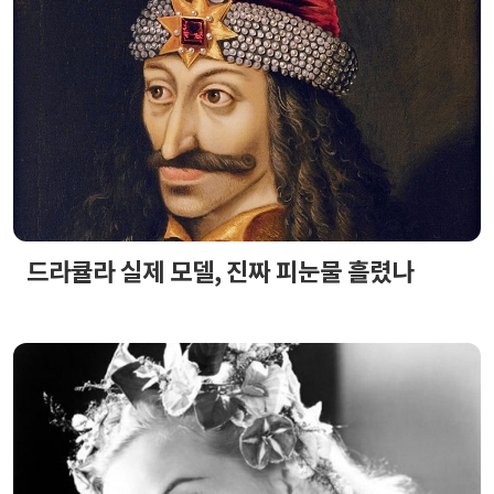
드라큘라 실제 모델, 진짜 피눈물 흘렸나