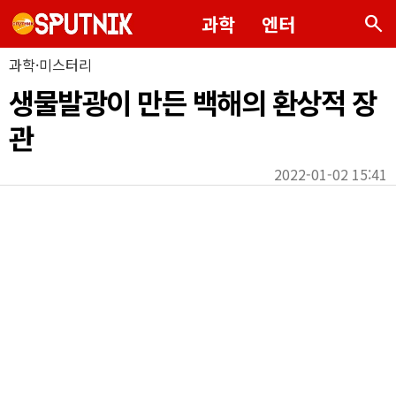
search
과학
엔터
과학·미스터리
생물발광이 만든 백해의 환상적 장
관
2022-01-02 15:41