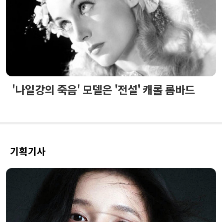
'나일강의 죽음' 모델은 '전설' 캐롤 롬바드
기획기사