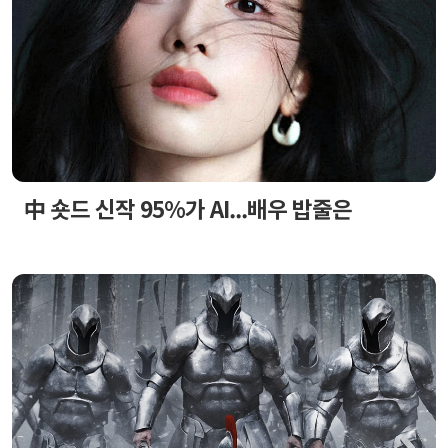
中 숏드 신작 95%가 AI...배우 밥줄은