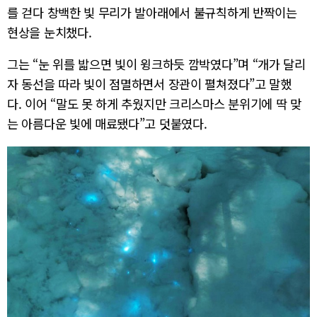
를 걷다 창백한 빛 무리가 발아래에서 불규칙하게 반짝이는
현상을 눈치챘다.
그는 “눈 위를 밟으면 빛이 윙크하듯 깜박였다”며 “개가 달리
자 동선을 따라 빛이 점멸하면서 장관이 펼쳐졌다”고 말했
다. 이어 “말도 못 하게 추웠지만 크리스마스 분위기에 딱 맞
는 아름다운 빛에 매료됐다”고 덧붙였다.