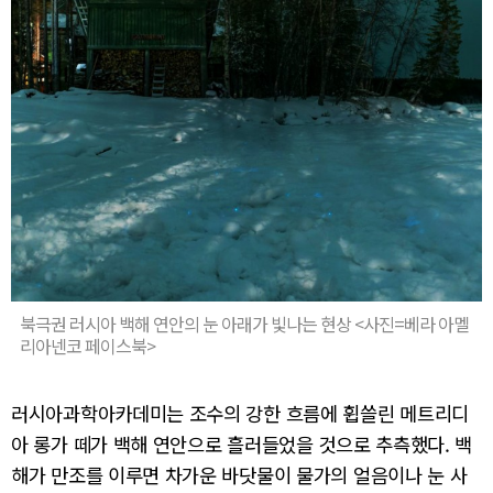
북극권 러시아 백해 연안의 눈 아래가 빛나는 현상 <사진=베라 아멜
리아넨코 페이스북>
러시아과학아카데미는 조수의 강한 흐름에 휩쓸린 메트리디
아 롱가 떼가 백해 연안으로 흘러들었을 것으로 추측했다. 백
해가 만조를 이루면 차가운 바닷물이 물가의 얼음이나 눈 사