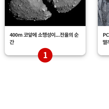
400m 코앞에 소행성이...전율의 순
PC
간
떨
1