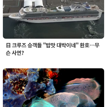
日 크루즈 승객들 "밥맛 대박이네" 환호…무
슨 사연?