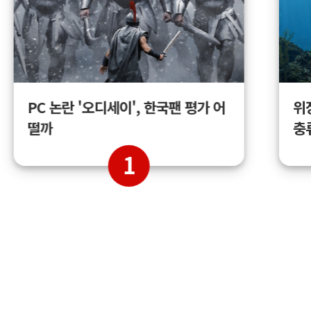
위
PC 논란 '오디세이', 한국팬 평가 어
충
떨까
1