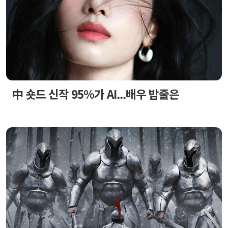
中 숏드 신작 95%가 AI...배우 밥줄은