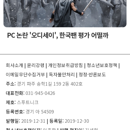
PC 논란 '오디세이', 한국팬 평가 어떨까
회사소개
|
윤리강령
|
개인정보취급방침
|
청소년보호정책
|
이메일무단수집거부
|
독자불만처리
|
정정·반론보도
주소:
경기 파주 송학1길 159 2동 402호
대표전화:
031-945-0426
제호:
스푸트니크
등록번호:
경기 아 54509
발행일:
2019-12-31
| 등록일:
2019-12-30
청소년보호책임자:
임주환
| 발행·편집인:
김세혁