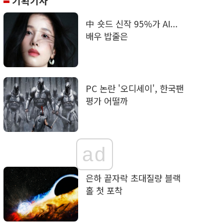
기획기사
中 숏드 신작 95%가 AI...
배우 밥줄은
PC 논란 '오디세이', 한국팬
평가 어떨까
ad
은하 끝자락 초대질량 블랙
홀 첫 포착