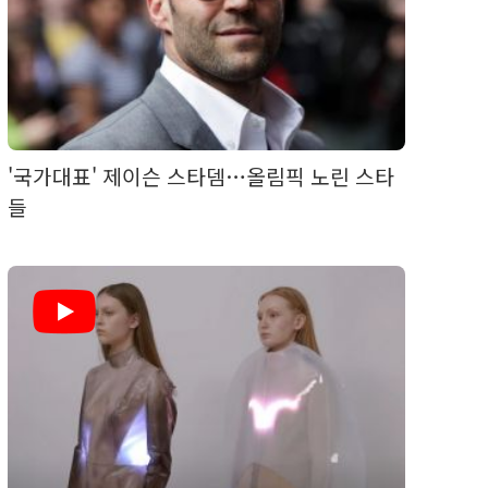
'국가대표' 제이슨 스타뎀…올림픽 노린 스타
들