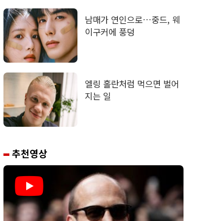
남매가 연인으로…중드, 웨
이구커에 풍덩
엘링 홀란처럼 먹으면 벌어
지는 일
추천영상