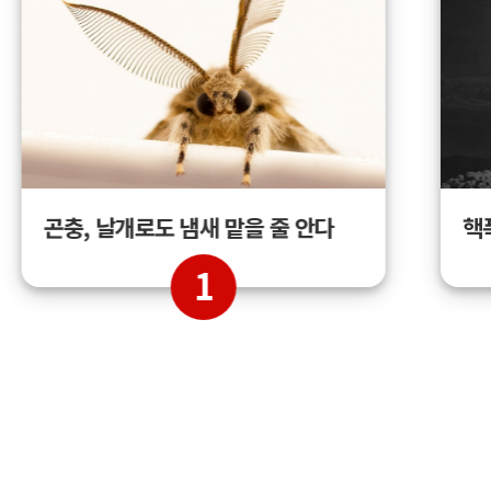
곤충, 날개로도 냄새 맡을 줄 안다
핵
1