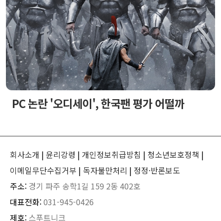
PC 논란 '오디세이', 한국팬 평가 어떨까
회사소개
|
윤리강령
|
개인정보취급방침
|
청소년보호정책
|
이메일무단수집거부
|
독자불만처리
|
정정·반론보도
주소:
경기 파주 송학1길 159 2동 402호
대표전화:
031-945-0426
제호:
스푸트니크