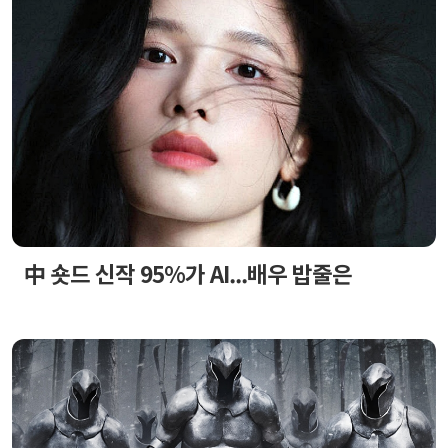
中 숏드 신작 95%가 AI...배우 밥줄은