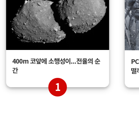
400m 코앞에 소행성이...전율의 순
PC
간
떨
1