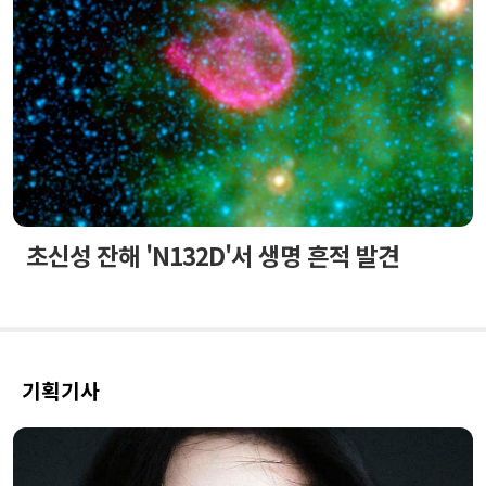
초신성 잔해 'N132D'서 생명 흔적 발견
기획기사