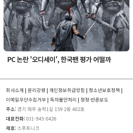
PC 논란 '오디세이', 한국팬 평가 어떨까
회사소개
|
윤리강령
|
개인정보취급방침
|
청소년보호정책
|
이메일무단수집거부
|
독자불만처리
|
정정·반론보도
주소:
경기 파주 송학1길 159 2동 402호
대표전화:
031-945-0426
제호:
스푸트니크