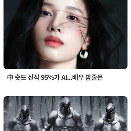
中 숏드 신작 95%가 AI...배우 밥줄은