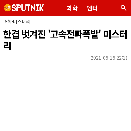
search
과학
엔터
과학·미스터리
한겹 벗겨진 '고속전파폭발' 미스터
리
2021-06-16 22:11