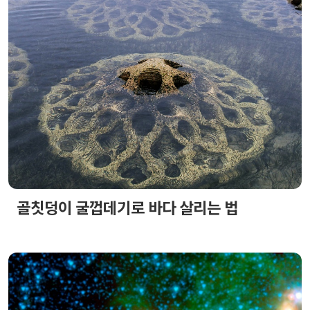
골칫덩이 굴껍데기로 바다 살리는 법