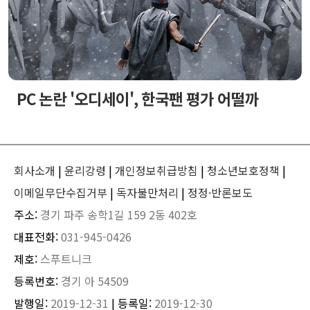
PC 논란 '오디세이', 한국팬 평가 어떨까
회사소개
|
윤리강령
|
개인정보취급방침
|
청소년보호정책
|
이메일무단수집거부
|
독자불만처리
|
정정·반론보도
주소:
경기 파주 송학1길 159 2동 402호
대표전화:
031-945-0426
제호:
스푸트니크
등록번호:
경기 아 54509
발행일:
2019-12-31
| 등록일:
2019-12-30