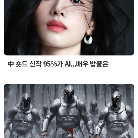
中 숏드 신작 95%가 AI...배우 밥줄은