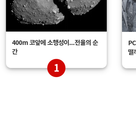
400m 코앞에 소행성이...전율의 순
PC
간
떨
1