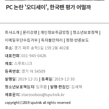
PC 논란 '오디세이', 한국팬 평가 어떨까
회사소개
|
윤리강령
|
개인정보취급방침
|
청소년보호정책
|
이메일무단수집거부
|
독자불만처리
|
정정·반론보도
주소:
경기 파주 송학1길 159 2동 402호
대표전화:
031-945-0426
제호:
스푸트니크
등록번호:
경기 아 54509
발행일:
2019-12-31
| 등록일:
2019-12-30
청소년보호책임자:
임주환
| 발행·편집인:
김세혁
제휴문의:
starzooboo@sputnik.kr
copyrightⓒ2019 sputnik all rights reserved