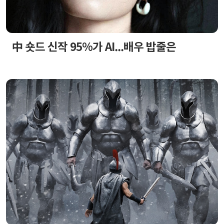
中 숏드 신작 95%가 AI...배우 밥줄은