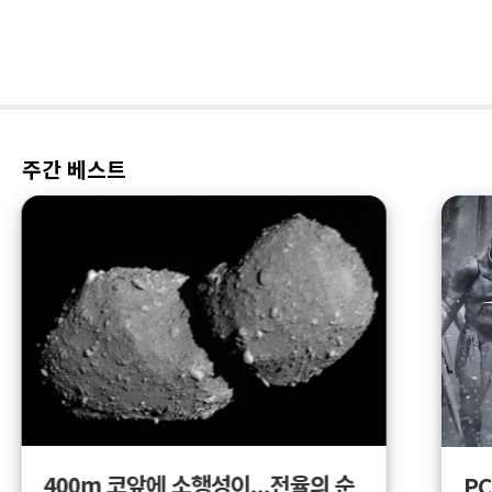
주간 베스트
400m 코앞에 소행성이...전율의 순
PC