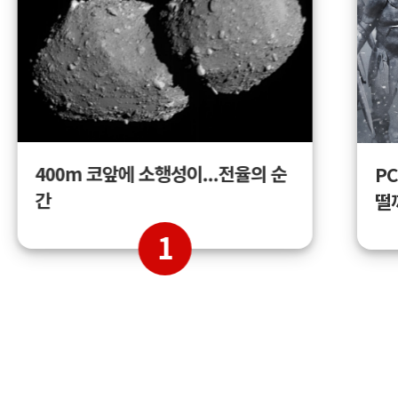
400m 코앞에 소행성이...전율의 순
PC
간
떨
1