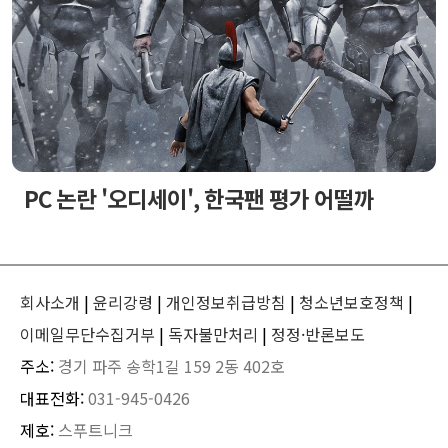
PC 논란 '오디세이', 한국팬 평가 어떨까
회사소개
|
윤리강령
|
개인정보취급방침
|
청소년보호정책
|
이메일무단수집거부
|
독자불만처리
|
정정·반론보도
주소:
경기 파주 송학1길 159 2동 402호
대표전화:
031-945-0426
제호:
스푸트니크