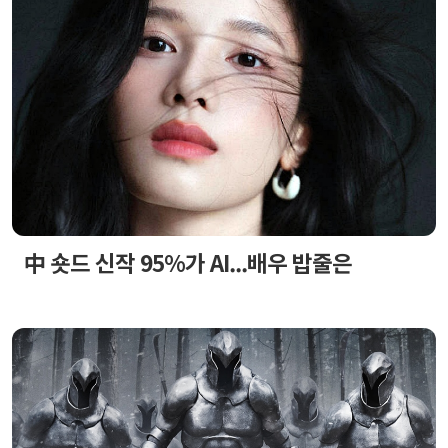
中 숏드 신작 95%가 AI...배우 밥줄은