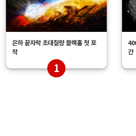
4
은하 끝자락 초대질량 블랙홀 첫 포
간
착
1