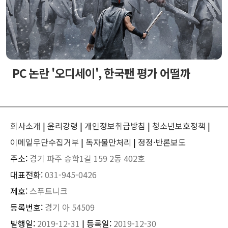
PC 논란 '오디세이', 한국팬 평가 어떨까
회사소개
|
윤리강령
|
개인정보취급방침
|
청소년보호정책
|
이메일무단수집거부
|
독자불만처리
|
정정·반론보도
주소:
경기 파주 송학1길 159 2동 402호
대표전화:
031-945-0426
제호:
스푸트니크
등록번호:
경기 아 54509
발행일:
2019-12-31
| 등록일:
2019-12-30