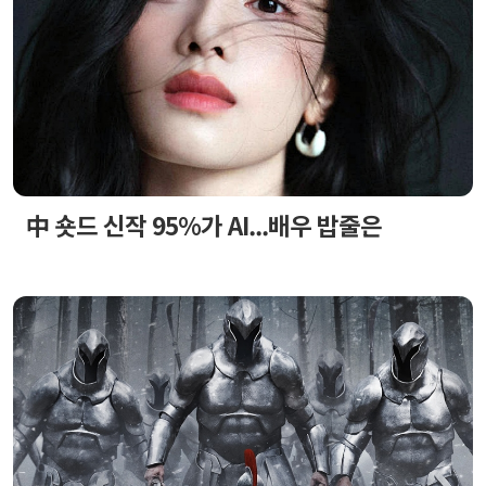
中 숏드 신작 95%가 AI...배우 밥줄은