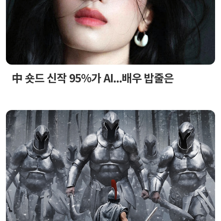
中 숏드 신작 95%가 AI...배우 밥줄은