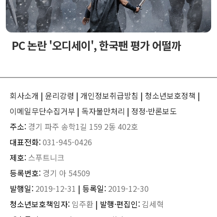
PC 논란 '오디세이', 한국팬 평가 어떨까
회사소개
|
윤리강령
|
개인정보취급방침
|
청소년보호정책
|
이메일무단수집거부
|
독자불만처리
|
정정·반론보도
주소:
경기 파주 송학1길 159 2동 402호
대표전화:
031-945-0426
제호:
스푸트니크
등록번호:
경기 아 54509
발행일:
2019-12-31
| 등록일:
2019-12-30
청소년보호책임자:
임주환
| 발행·편집인:
김세혁