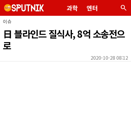
search
과학
엔터
이슈
日 블라인드 질식사, 8억 소송전으
로
2020-10-28 08:12