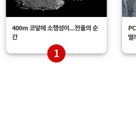
400m 코앞에 소행성이...전율의 순
PC
간
떨
1