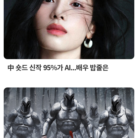
中 숏드 신작 95%가 AI...배우 밥줄은