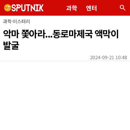
search
과학
엔터
과학·미스터리
악마 쫓아라...동로마제국 액막이
발굴
2024-09-21 10:48