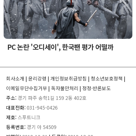
PC 논란 '오디세이', 한국팬 평가 어떨까
회사소개
|
윤리강령
|
개인정보취급방침
|
청소년보호정책
|
이메일무단수집거부
|
독자불만처리
|
정정·반론보도
주소:
경기 파주 송학1길 159 2동 402호
대표전화:
031-945-0426
제호:
스푸트니크
등록번호:
경기 아 54509