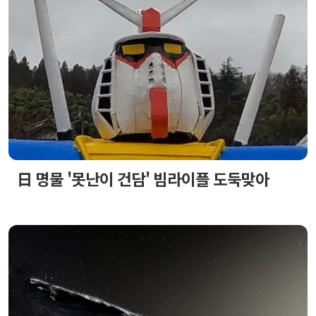
日 명물 '못난이 건담' 빔라이플 도둑맞아