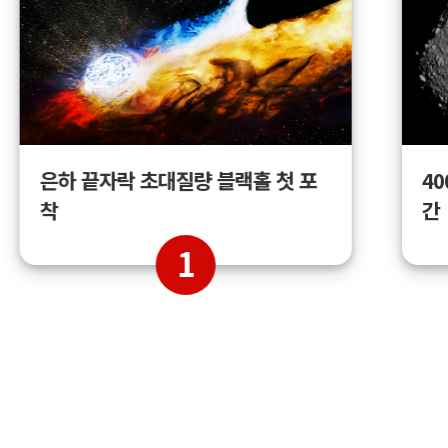
4
은하 끝자락 초대질량 블랙홀 첫 포
간
착
1