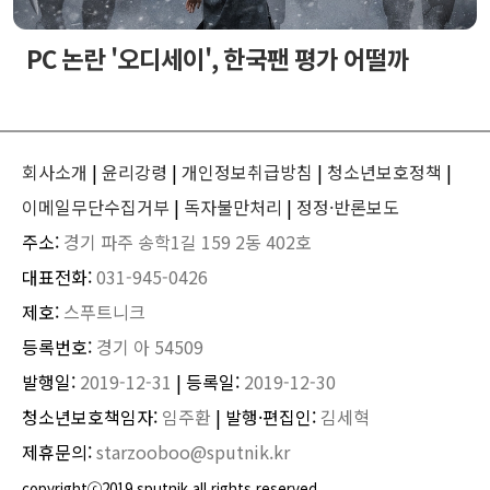
PC 논란 '오디세이', 한국팬 평가 어떨까
회사소개
|
윤리강령
|
개인정보취급방침
|
청소년보호정책
|
이메일무단수집거부
|
독자불만처리
|
정정·반론보도
주소:
경기 파주 송학1길 159 2동 402호
대표전화:
031-945-0426
제호:
스푸트니크
등록번호:
경기 아 54509
발행일:
2019-12-31
| 등록일:
2019-12-30
청소년보호책임자:
임주환
| 발행·편집인:
김세혁
제휴문의:
starzooboo@sputnik.kr
copyrightⓒ2019 sputnik all rights reserved