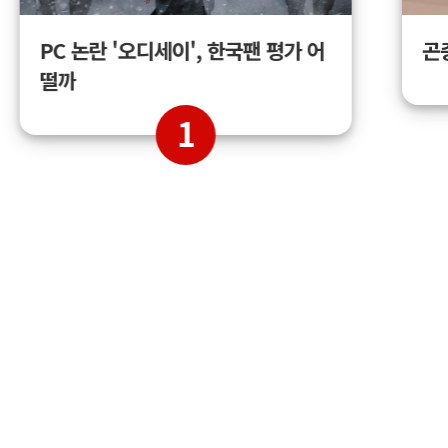
곤
PC 논란 '오디세이', 한국팬 평가 어
떨까
1