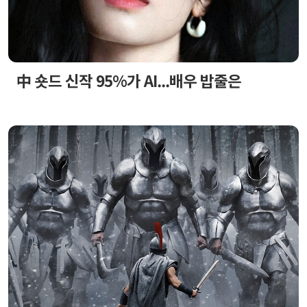
中 숏드 신작 95%가 AI...배우 밥줄은