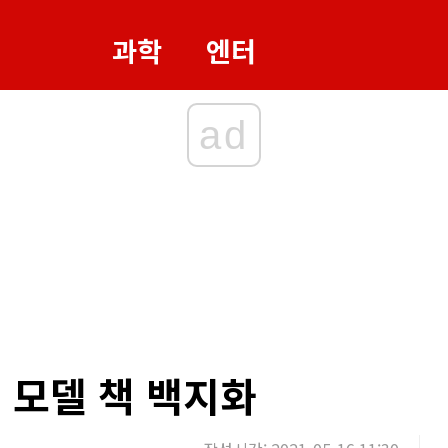
과학
엔터
ad
 모델 책 백지화