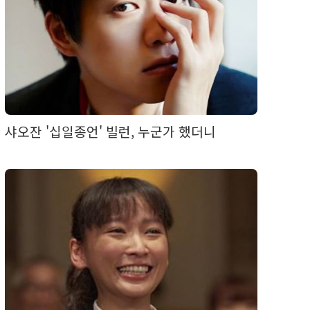
샤오잔 '십일종언' 빌런, 누군가 했더니