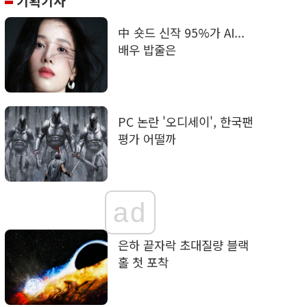
기획기사
中 숏드 신작 95%가 AI...
배우 밥줄은
PC 논란 '오디세이', 한국팬
평가 어떨까
ad
은하 끝자락 초대질량 블랙
홀 첫 포착