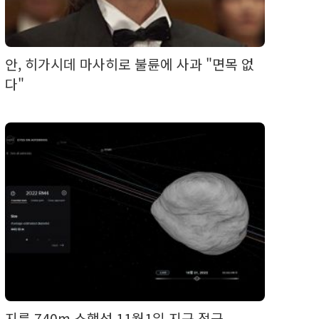
안, 히가시데 마사히로 불륜에 사과 "면목 없
다"
지름 740m 소행성 11월1일 지구 접근