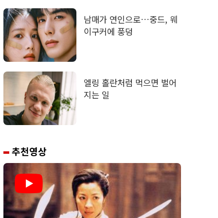
남매가 연인으로…중드, 웨
이구커에 풍덩
엘링 홀란처럼 먹으면 벌어
지는 일
추천영상