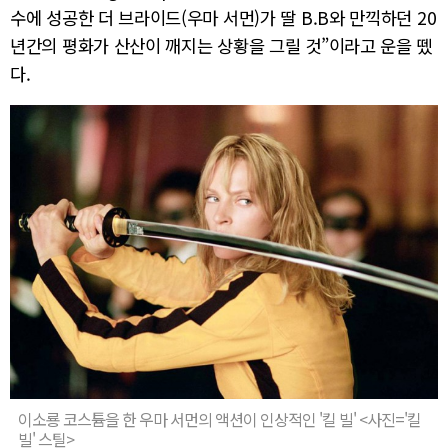
수에 성공한 더 브라이드(우마 서먼)가 딸 B.B와 만끽하던 20
년간의 평화가 산산이 깨지는 상황을 그릴 것”이라고 운을 뗐
다.
이소룡 코스튬을 한 우마 서먼의 액션이 인상적인 '킬 빌' <사진='킬
빌' 스틸>