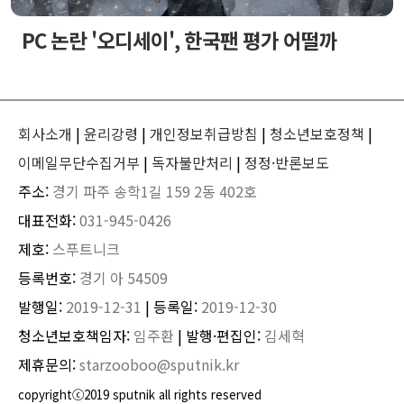
PC 논란 '오디세이', 한국팬 평가 어떨까
회사소개
|
윤리강령
|
개인정보취급방침
|
청소년보호정책
|
이메일무단수집거부
|
독자불만처리
|
정정·반론보도
주소:
경기 파주 송학1길 159 2동 402호
대표전화:
031-945-0426
제호:
스푸트니크
등록번호:
경기 아 54509
발행일:
2019-12-31
| 등록일:
2019-12-30
청소년보호책임자:
임주환
| 발행·편집인:
김세혁
제휴문의:
starzooboo@sputnik.kr
copyrightⓒ2019 sputnik all rights reserved