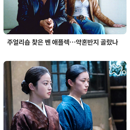
주얼리숍 찾은 벤 애플렉…약혼반지 골랐나