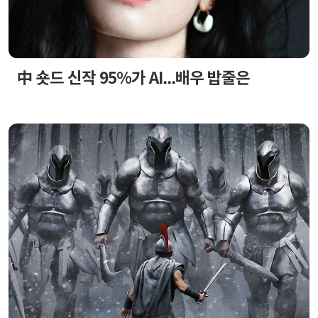
中 숏드 신작 95%가 AI...배우 밥줄은