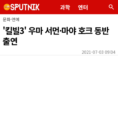
search
과학
엔터
문화·연예
'킬빌3' 우마 서먼·마야 호크 동반
출연
2021-07-03 09:04