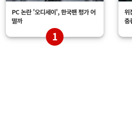
위
PC 논란 '오디세이', 한국팬 평가 어
충
떨까
1