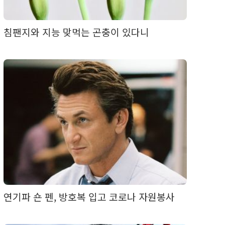
침팬지와 지능 맞먹는 곤충이 있다니
연기파 숀 펜, 방호복 입고 코로나 자원봉사