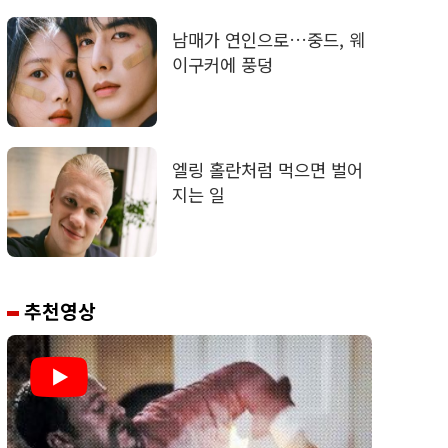
남매가 연인으로…중드, 웨
이구커에 풍덩
엘링 홀란처럼 먹으면 벌어
지는 일
추천영상