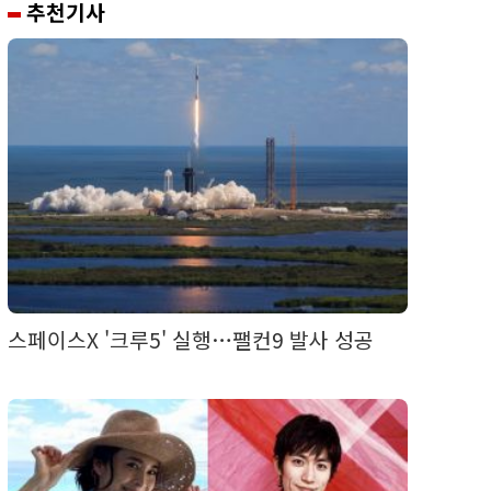
추천기사
스페이스X '크루5' 실행…팰컨9 발사 성공