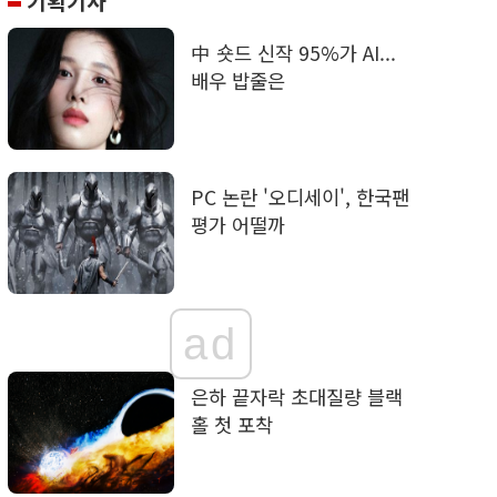
기획기사
中 숏드 신작 95%가 AI...
배우 밥줄은
PC 논란 '오디세이', 한국팬
평가 어떨까
ad
은하 끝자락 초대질량 블랙
홀 첫 포착