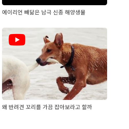
에이리언 빼닮은 남극 신종 해양생물
왜 반려견 꼬리를 가끔 잡아보라고 할까