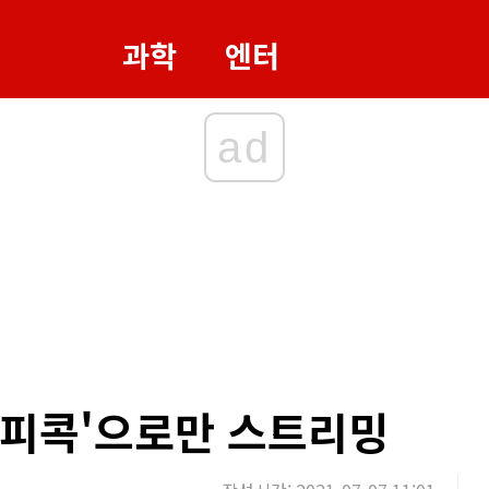
과학
엔터
ad
'피콕'으로만 스트리밍