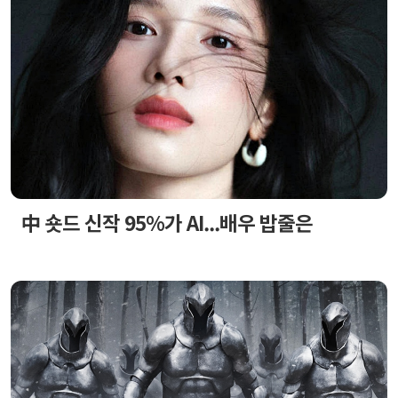
中 숏드 신작 95%가 AI...배우 밥줄은