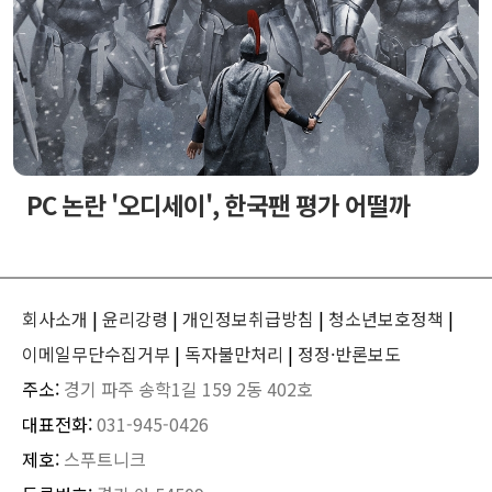
PC 논란 '오디세이', 한국팬 평가 어떨까
회사소개
|
윤리강령
|
개인정보취급방침
|
청소년보호정책
|
이메일무단수집거부
|
독자불만처리
|
정정·반론보도
주소:
경기 파주 송학1길 159 2동 402호
대표전화:
031-945-0426
제호:
스푸트니크