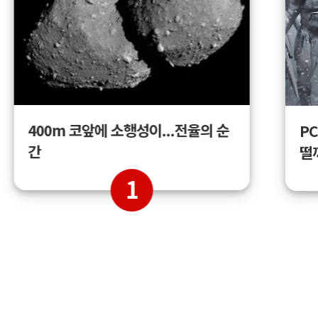
400m 코앞에 소행성이...전율의 순
PC
간
떨
1