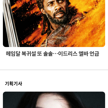
헤임달 복귀설 또 솔솔…이드리스 엘바 언급
기획기사