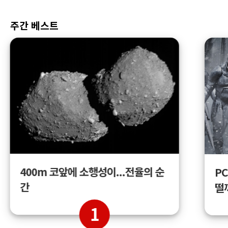
주간 베스트
400m 코앞에 소행성이...전율의 순
PC
간
떨
1