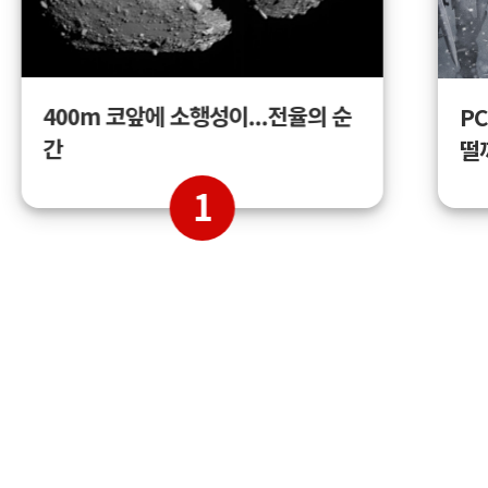
400m 코앞에 소행성이...전율의 순
PC
간
떨
1