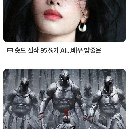
中 숏드 신작 95%가 AI...배우 밥줄은