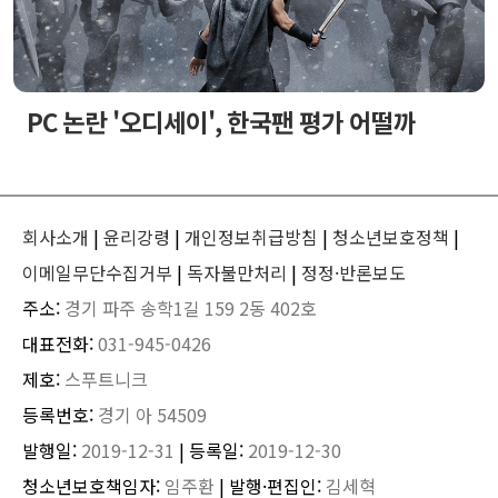
PC 논란 '오디세이', 한국팬 평가 어떨까
회사소개
|
윤리강령
|
개인정보취급방침
|
청소년보호정책
|
이메일무단수집거부
|
독자불만처리
|
정정·반론보도
주소:
경기 파주 송학1길 159 2동 402호
대표전화:
031-945-0426
제호:
스푸트니크
등록번호:
경기 아 54509
발행일:
2019-12-31
| 등록일:
2019-12-30
청소년보호책임자:
임주환
| 발행·편집인:
김세혁