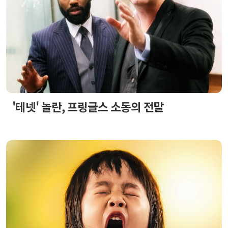
'테넷' 놀란, 프링글스 소동의 전말